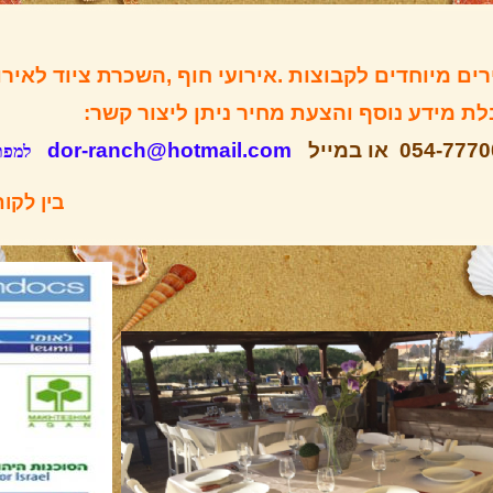
ים מיוחדים לקבוצות .אירועי חוף ,השכרת ציוד לאירו
ת מידע נוסף והצעת מחיר ניתן ליצור קשר:
054-7 או במייל
dor-ranch@hotmail.com
למפת
בין לקוח