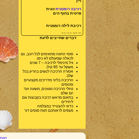
רכיבה רומנטית
זוגית
פרטית בחוף הים
רכיבת לילה רומנטית
קורס רכיבה .
דברים שחייבים לדעת
חוות סוסים
טיולי רכיבה על סוסים
סוסי החווה מתאימים לכל רוכב, גם
חוות רכיבה על סוסים
לכאלה שמעולם לא ניסו.
סוסים
גיל מינימלי לרכיבה – 7 שנים
משקל עד 95 קילו.
חוות סוסים בכרמל
אסורה הרכיבה לנשים בהריון בכל
שלב
הרכיבה בליווי מדריכים מקצועיים
ומנוסים
טיולי הרכיבה מגוונים, משעה ועד
יום שלם
בתאום מראש רכיבה בקבוצות וגם
ליחידים
כדאי להצטייד במצלמה
מצפים לראותכם חוות סוסים דור
חוות