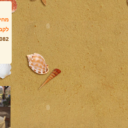
מחיר
לקבל
770082